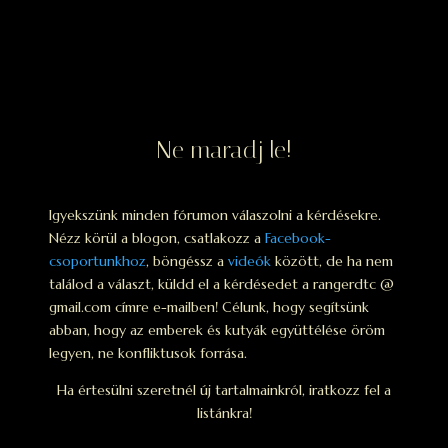
Ne maradj le!
Igyekszünk minden fórumon válaszolni a kérdésekre.
Nézz körül a blogon, csatlakozz a
Facebook-
csoportunkhoz
, böngéssz a
videók
között, de ha nem
találod a választ, küldd el a kérdésedet a rangerdtc @
gmail.com címre e-mailben! Célunk, hogy segítsünk
abban, hogy az emberek és kutyák együttélése öröm
legyen, ne konfliktusok forrása.
Ha értesülni szeretnél új tartalmainkról, iratkozz fel a
listánkra!