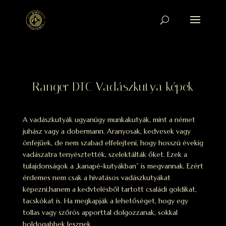
Ranger DTC Vadászkutya képek
A vadászkutyák ugyanúgy munkakutyák, mint a német
juhász vagy a dobermann. Aranyosak, kedvesek vagy
önfejűek, de nem szabad elfelejteni, hogy hosszú évekig
vadászatra tenyésztették, szelektálták őket. Ezek a
tulajdonságok a „kanapé-kutyákban” is megvannak. Ezért
érdemes nem csak a hivatásos vadászkutyákat
képezni,hanem a kedvtelésből tartott családi goldikat,
tacskókat is. Ha megkapják a lehetőséget, hogy egy
tollas vagy szőrös apporttal dolgozzanak, sokkal
boldogabbek lesznek.