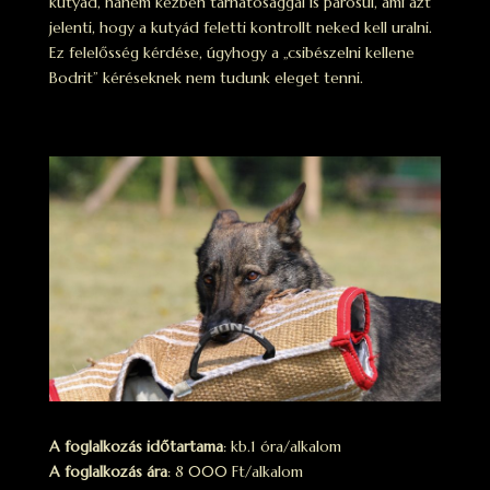
kutyád, hanem kézben tarhatósággal is párosul, ami azt
jelenti, hogy a kutyád feletti kontrollt neked kell uralni.
Ez felelősség kérdése, úgyhogy a „csibészelni kellene
Bodrit” kéréseknek nem tudunk eleget tenni.
A foglalkozás időtartama
: kb.1 óra/alkalom
A foglalkozás ára
: 8 000 Ft/alkalom