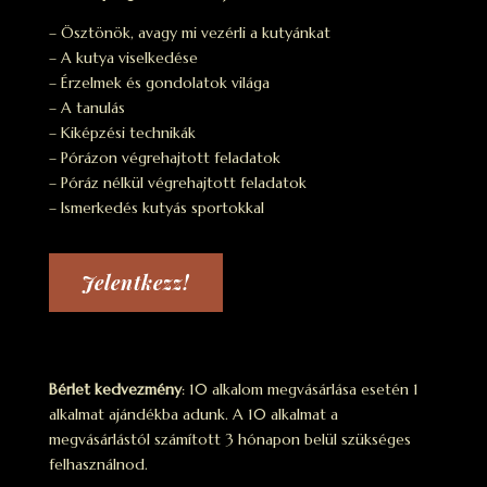
– Ösztönök, avagy mi vezérli a kutyánkat
– A kutya viselkedése
– Érzelmek és gondolatok világa
– A tanulás
– Kiképzési technikák
– Pórázon végrehajtott feladatok
– Póráz nélkül végrehajtott feladatok
– Ismerkedés kutyás sportokkal
Jelentkezz!
Bérlet kedvezmény
: 10 alkalom megvásárlása esetén 1
alkalmat ajándékba adunk. A 10 alkalmat a
megvásárlástól számított 3 hónapon belül szükséges
felhasználnod.