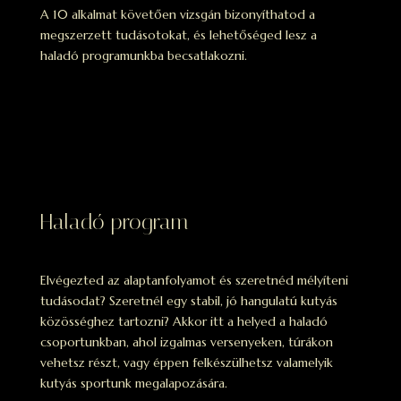
A 10 alkalmat követően vizsgán bizonyíthatod a
megszerzett tudásotokat, és lehetőséged lesz a
haladó programunkba becsatlakozni.
Haladó program
Elvégezted az alaptanfolyamot és szeretnéd mélyíteni
tudásodat? Szeretnél egy stabil, jó hangulatú kutyás
közösséghez tartozni? Akkor itt a helyed a haladó
csoportunkban, ahol izgalmas versenyeken, túrákon
vehetsz részt, vagy éppen felkészülhetsz valamelyik
kutyás sportunk megalapozására.