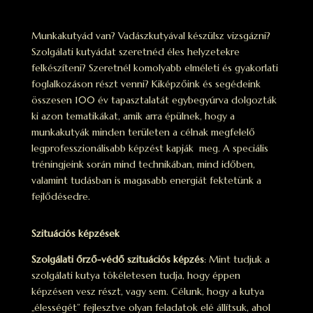
Munkakutyád van? Vadászkutyával készülsz vizsgázni?
Szolgálati kutyádat szeretnéd éles helyzetekre
felkészíteni? Szeretnél komolyabb elméleti és gyakorlati
foglalkozáson részt venni? Kiképzőink és segédeink
összesen 100 év tapasztalatát egybegyúrva dolgozták
ki azon tematikákat, amik arra épülnek, hogy a
munkakutyák minden területen a célnak megfelelő
legprofesszionálisabb képzést kapják meg. A speciális
tréningjeink során mind technikában, mind időben,
valamint tudásban is magasabb energiát fektetünk a
fejlődésedre.
Szituációs képzések
Szolgálati őrző-védő szituációs képzés
: Mint tudjuk a
szolgálati kutya tökéletesen tudja, hogy éppen
képzésen vesz részt, vagy sem. Célunk, hogy a kutya
„élességét” fejlesztve olyan feladatok elé állítsuk, ahol