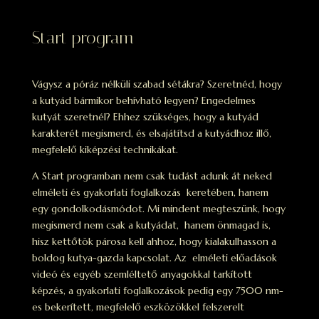
Start program
Vágysz a póráz nélküli szabad sétákra? Szeretnéd, hogy
a kutyád bármikor behívható legyen? Engedelmes
kutyát szeretnél? Ehhez szükséges, hogy a kutyád
karakterét megismerd, és elsajátítsd a kutyádhoz illő,
megfelelő kiképzési technikákat.
A Start programban nem csak tudást adunk át neked
elméleti és gyakorlati foglalkozás keretében, hanem
egy gondolkodásmódot. Mi mindent megteszünk, hogy
megismerd nem csak a kutyádat, hanem önmagad is,
hisz kettőtök párosa kell ahhoz, hogy kialakulhasson a
boldog kutya-gazda kapcsolat. Az elméleti előadások
videó és egyéb szemléltető anyagokkal tarkított
képzés, a gyakorlati foglalkozások pedig egy 7500 nm-
es bekerített, megfelelő eszközökkel felszerelt