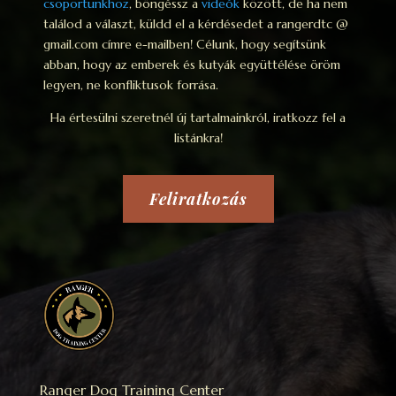
csoportunkhoz
, böngéssz a
videók
között, de ha nem
találod a választ, küldd el a kérdésedet a rangerdtc @
gmail.com címre e-mailben! Célunk, hogy segítsünk
abban, hogy az emberek és kutyák együttélése öröm
legyen, ne konfliktusok forrása.
Ha értesülni szeretnél új tartalmainkról, iratkozz fel a
listánkra!
Feliratkozás
Ranger Dog Training Center