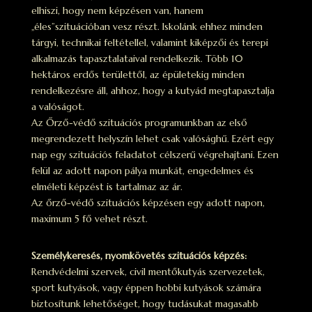
elhiszi, hogy nem képzésen van, hanem
„éles”szituációban vesz részt. Iskolánk ehhez minden
tárgyi, technikai feltétellel, valamint kiképzői és terepi
alkalmazás tapasztalataival rendelkezik. Több 10
hektáros erdős területtől, az épületekig minden
rendelkezésre áll, ahhoz, hogy a kutyád megtapasztalja
a valóságot.
Az Őrző-védő szituációs programunkban az első
megrendezett helyszín lehet csak valósághű. Ezért egy
nap egy szituációs feladatot célszerű végrehajtani. Ezen
felül az adott napon pálya munkát, engedelmes és
elméleti képzést is tartalmaz az ár.
Az őrző-védő szituációs képzésen egy adott napon,
maximum 5 fő vehet részt.
Személykeresés, nyomkövetés szituációs képzés:
Rendvédelmi szervek, civil mentőkutyás szervezetek,
sport kutyások, vagy éppen hobbi kutyások számára
biztosítunk lehetőséget, hogy tudásukat magasabb