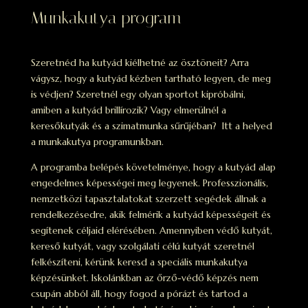
Munkakutya program
Szeretnéd ha kutyád kiélhetné az ösztöneit? Arra
vágysz, hogy a kutyád kézben tartható legyen, de meg
is védjen? Szeretnél egy olyan sportot kipróbálni,
amiben a kutyád brillírozik? Vagy elmerülnél a
keresőkutyák és a szimatmunka sűrűjéban? Itt a helyed
a munkakutya programunkban.
A programba belépés követelménye, hogy a kutyád alap
engedelmes képességei meg legyenek. Professzionális,
nemzetközi tapasztalatokat szerzett segédek állnak a
rendelkezésedre, akik felmérik a kutyád képességeit és
segítenek céljaid elérésében. Amennyiben védő kutyát,
kereső kutyát, vagy szolgálati célú kutyát szeretnél
felkészíteni, kérünk keresd a speciális munkakutya
képzésünket. Iskolánkban az őrző-védő képzés nem
csupán abból áll, hogy fogod a pórázt és tartod a