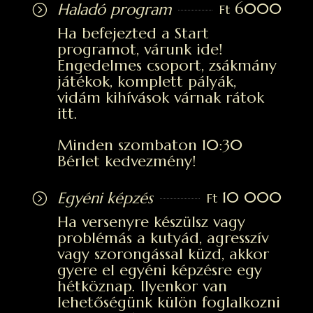
6000
Haladó program
=
Ft
Ha befejezted a Start
programot, várunk ide!
Engedelmes csoport, zsákmány
játékok, komplett pályák,
vidám kihívások várnak rátok
itt.
Minden szombaton 10:30
Bérlet kedvezmény!
10 000
Egyéni képzés
=
Ft
Ha versenyre készülsz vagy
problémás a kutyád, agresszív
vagy szorongással küzd, akkor
gyere el egyéni képzésre egy
hétköznap. Ilyenkor van
lehetőségünk külön foglalkozni