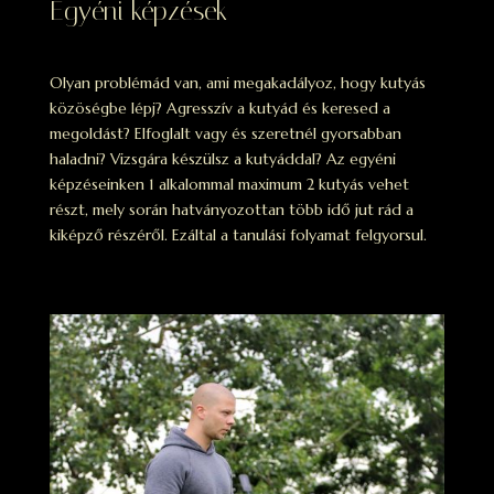
Egyéni képzések
Olyan problémád van, ami megakadályoz, hogy kutyás
közöségbe lépj? Agresszív a kutyád és keresed a
megoldást? Elfoglalt vagy és szeretnél gyorsabban
haladni? Vizsgára készülsz a kutyáddal? Az egyéni
képzéseinken 1 alkalommal maximum 2 kutyás vehet
részt, mely során hatványozottan több idő jut rád a
kiképző részéről. Ezáltal a tanulási folyamat felgyorsul.