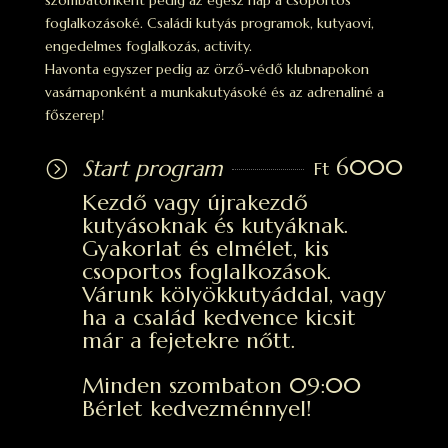
szombatonként pedig az egész nap a csoportos
foglalkozásoké. Családi kutyás programok, kutyaovi,
engedelmes foglalkozás, activity.
Havonta egyszer pedig az örző-védő klubnapokon
vasárnaponként a munkakutyásoké és az adrenaliné a
főszerep!
6000
Start program
=
Ft
Kezdő vagy újrakezdő
kutyásoknak és kutyáknak.
Gyakorlat és elmélet, kis
csoportos foglalkozások.
Várunk kölyökkutyáddal, vagy
ha a család kedvence kicsit
már a fejetekre nőtt.
Minden szombaton 09:00
Bérlet kedvezménnyel!