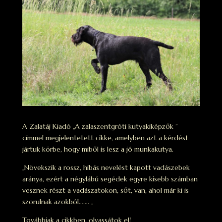
A Zalatáj Kiadó „A zalaszentgróti kutyakiképzők ”
címmel megjelentetett cikke, amelyben azt a kérdést
jártuk körbe, hogy miből is lesz a jó munkakutya.
„Növekszik a rossz, hibás nevelést kapott vadászebek
aránya, ezért a négylábú segédek egyre kisebb számban
vesznek részt a vadászatokon, sőt, van, ahol már ki is
szorulnak azokból……. „
Továbbiak a cikkben, olvassátok el!