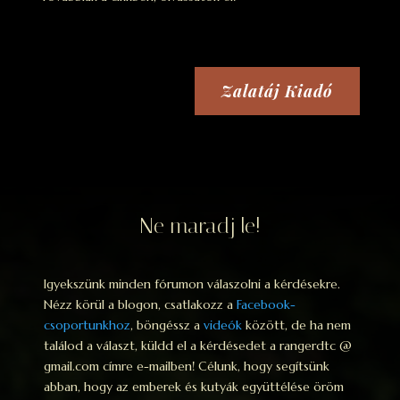
Zalatáj Kiadó
Ne maradj le!
Igyekszünk minden fórumon válaszolni a kérdésekre.
Nézz körül a blogon, csatlakozz a
Facebook-
csoportunkhoz
, böngéssz a
videók
között, de ha nem
találod a választ, küldd el a kérdésedet a rangerdtc @
gmail.com címre e-mailben! Célunk, hogy segítsünk
abban, hogy az emberek és kutyák együttélése öröm