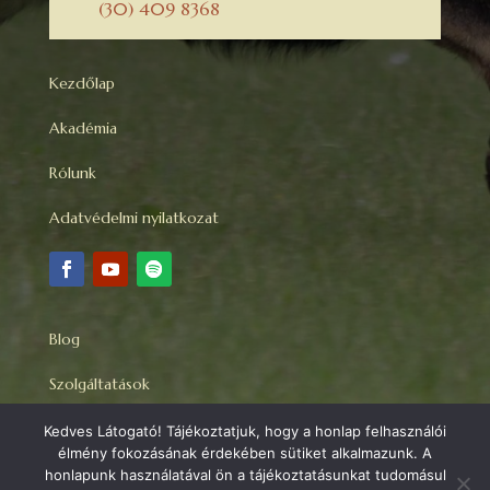
(30) 409 8368
Kezdőlap
Akadémia
Rólunk
Adatvédelmi nyilatkozat
Blog
Szolgáltatások
Kapcsolat
Kedves Látogató! Tájékoztatjuk, hogy a honlap felhasználói
élmény fokozásának érdekében sütiket alkalmazunk. A
Felhasználási feltételek
honlapunk használatával ön a tájékoztatásunkat tudomásul