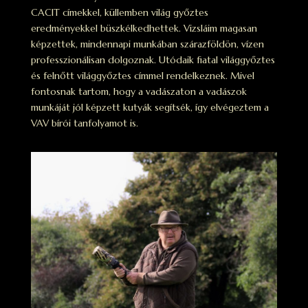
CACIT címekkel, küllemben világ győztes
eredményekkel büszkélkedhettek. Vizsláim magasan
képzettek, mindennapi munkában szárazföldön, vízen
professzionálisan dolgoznak. Utódaik fiatal világgyőztes
és felnőtt világgyőztes címmel rendelkeznek. Mivel
fontosnak tartom, hogy a vadászaton a vadászok
munkáját jól képzett kutyák segítsék, így elvégeztem a
VAV bírói tanfolyamot is.