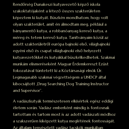
Rendőrség Dunakeszi kutyavezető képző iskola
szakoktatójaként a létező összes szakterületen
képeztem ki kutyát. Büszkén mondhatom, hogy volt
olyan szakterület, amit én álmodtam meg, például a
bányamentő kutya, a robbanóanyag kereső kutya, a
méreg és tetem kereső kutya. Tanítványaim közül az
adott szakterületről európa bajnoki első, világbajnoki
egyéni első és csapat világbajnoki első helyezett
kutyavezetőkkel és kutyákkal büszkélkedhetek. Szakmai
munkám elismeréseként Magyar Érdemkereszt Ezüst
fokozatával tüntetett ki a Köztársasági elnök Úr.
Legmagasabb szakmai végzettségem a UNDCP által
kibocsájtott „Drug Searching Dog Training Instructor
and Supervisor”.
A vadászkutyák természetesen elkísértek egész eddigi
életem során. Vadász emberként mindig is fontosnak
tartottam és tartom most is az adott vadászati módhoz
a szakszerűen kiképzett kutya meglétének fontosságát.
Az általam tenyésztett vadász tacskók munkában