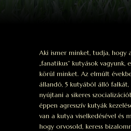
Aki ismer minket, tudja, hogy 
„fanatikus” kutyások vagyunk, 
körül minket. Az elmúlt években
állandó, 5 kutyából álló falkát
nyújtani a sikeres szocializáció
éppen agresszív kutyák kezel
van a kutya viselkedésével és
hogy orvosold, keress bizalomm