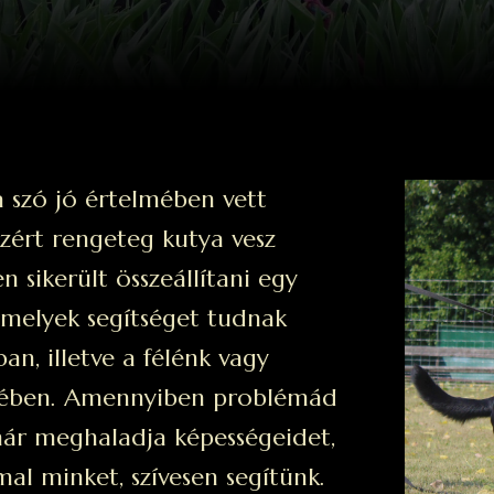
a szó jó értelmében vett
ezért rengeteg kutya vesz
 sikerült összeállítani egy
, melyek segítséget tudnak
ban, illetve a félénk vagy
ésében. Amennyiben problémád
 már meghaladja képességeidet,
al minket, szívesen segítünk.