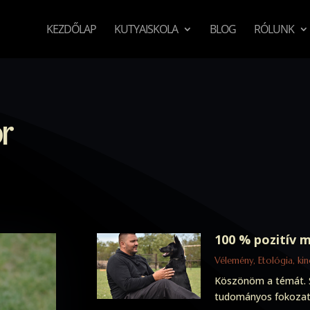
KEZDŐLAP
KUTYAISKOLA
BLOG
RÓLUNK
r
100 % pozitív 
Vélemény
,
Etológia, ki
Köszönöm a témát. 
tudományos fokozatú