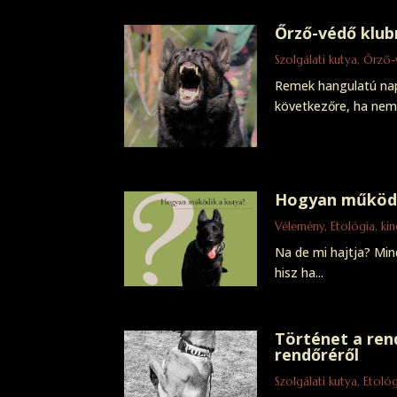
Őrző-védő klubn
Szolgálati kutya
,
Őrző-
Remek hangulatú napo
következőre, ha nem,.
Hogyan működi
Vélemény
,
Etológia, ki
Na de mi hajtja? Min
hisz ha...
Történet a ren
rendőréről
Szolgálati kutya
,
Etológ