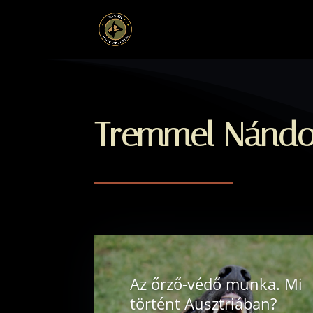
Tremmel Nándo
Az őrző-védő munka. Mi
történt Ausztriában?