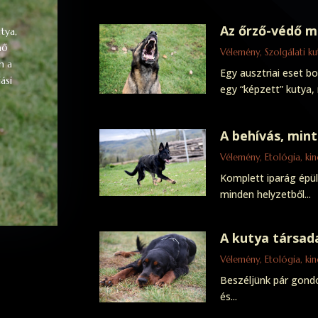
Az őrző-védő m
tya,
nő
Vélemény
,
Szolgálati k
n a
Egy ausztriai eset b
ási
egy “képzett” kutya,
A behívás, min
Vélemény
,
Etológia, ki
Komplett iparág épül
minden helyzetből...
A kutya társad
Vélemény
,
Etológia, ki
Beszéljünk pár gondo
és...