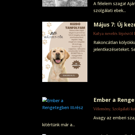
A félelem szaga! Ajá
szolgálati ebek...
Május 7: Új kez
Kutya nevelés lépésről 
Rakoncátlan kölyökku
jelentkezéseteket. S
Ember a Renget
Vélemény
,
Szolgálati k
Avagy az emberi sza
kitértünk már a...