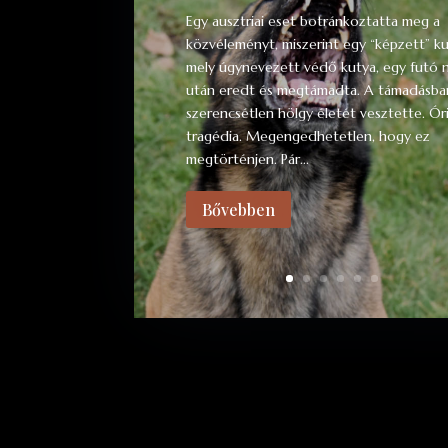
Egy ausztriai eset botránkoztatta meg a
közvéleményt, miszerint egy “képzett” ku
mely úgynevezett védő kutya, egy futó 
után eredt és megtámadta. A támadásba
szerencsétlen hölgy életét vesztette. Óri
tragédia. Megengedhetetlen, hogy ez
megtörténjen. Pár...
Bővebben