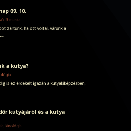
ap 09. 10.
védő munka
t zártunk, ha ott voltál, várunk a
..
k a kutya?
nológia
dig is ez érdekelt igazán a kutyakiképzésben,
dőr kutyájáról és a kutya
ia, kinológia