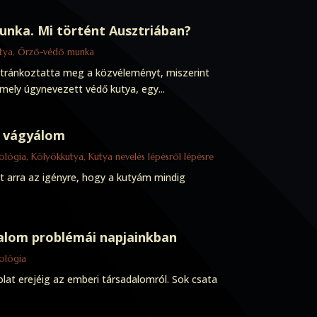
unka. Mi történt Ausztriában?
utya
,
Őrző-védő munka
otránkoztatta meg a közvéleményt, miszerint
 mely úgynevezett védő kutya, egy...
t vágyálom
nológia
,
Kölyökkutya
,
Kutya nevelés lépésről lépésre
t arra az igényre, hogy a kutyám mindig
alom problémái napjainkban
nológia
lat erejéig az emberi társadalomról. Sok csata