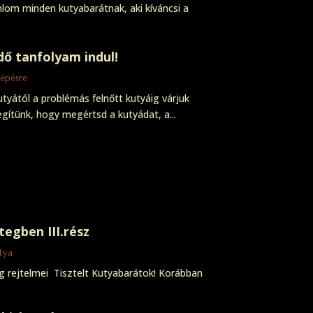
nlom minden kutyabarátnak, aki kíváncsi a
dő tanfolyam indul!
lépésre
tyától a problémás felnőtt kutyáig várjuk
egítünk, hogy megértsd a kutyádat, a...
egben III.rész
utya
g rejtelmei Tisztelt Kutyabarátok! Korábban